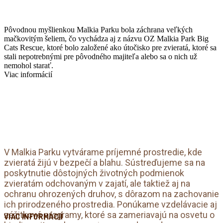
Pôvodnou myšlienkou Malkia Parku bola záchrana veľkých
mačkovitým šeliem, čo vychádza aj z názvu OZ Malkia Park Big
Cats Rescue, ktoré bolo založené ako útočisko pre zvieratá, ktoré sa
stali nepotrebnými pre pôvodného majiteľa alebo sa o nich už
nemohol starať.
Viac informácií
V Malkia Parku vytvárame príjemné prostredie, kde
zvieratá žijú v bezpečí a blahu. Sústreďujeme sa na
poskytnutie dôstojných životných podmienok
zvieratám odchovaným v zajatí, ale taktiež aj na
ochranu ohrozených druhov, s dôrazom na zachovanie
ich prirodzeného prostredia. Ponúkame vzdelávacie aj
zážitkové programy, ktoré sa zameriavajú na osvetu o
VIAC INFORMÁCIÍ