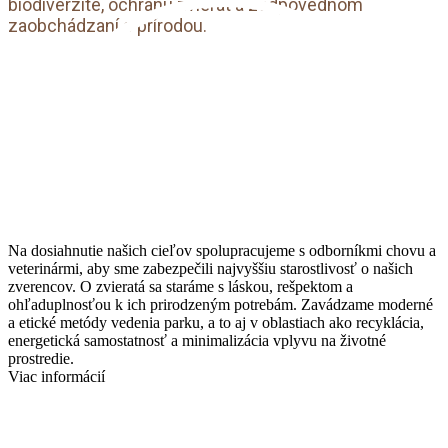
biodiverzite, ochranu zvierat a zodpovednom
zaobchádzaní s prírodou.
Na dosiahnutie našich cieľov spolupracujeme s odborníkmi chovu a
veterinármi, aby sme zabezpečili najvyššiu starostlivosť o našich
zverencov. O zvieratá sa staráme s láskou, rešpektom a
ohľaduplnosťou k ich prirodzeným potrebám. Zavádzame moderné
a etické metódy vedenia parku, a to aj v oblastiach ako recyklácia,
energetická samostatnosť a minimalizácia vplyvu na životné
prostredie.
Viac informácií