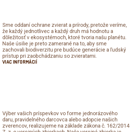
Sme oddaní ochrane zvierat a prírody, pretože veríme,
že každý jednotlivec a každý druh má hodnotu a
dôležitosť v ekosystémoch, ktoré tvoria našu planétu.
Naše úsilie je preto zamerané na to, aby sme
zachovali biodiverzitu pre budúce generácie a ľudský
prístup pri zaobchádzaniu so zvieratami.
VIAC INFORMÁCIÍ
Výber vašich príspevkov vo forme jednorázového
daru, pravidelného darcovca alebo adopcie našich
zverencov, realizujeme na základe zákona č. 162/2014
Z. z. o verejných zbierkach. Naša verejná zbierka je