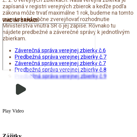
zapísaná v registri verejných zbierok a keďže podľa
zákona môže trvať maximálne 1 rok, budeme na tomto
mieste každoročne zverejňovať rozhodnutie
VIAC INFORMÁCIÍ
Ministerstva vnútra SR o jej zápise. Rovnako tu
nájdete predbežné a záverečné správy k jednotlivým
zbierkam.
Záverečná správa verejnej zbierky č.6
Predbežná správa verejnej zbierky č.7
Záverečná správa verejnej zbierky č.7
Predbežná správa verejnej zbierky č.8
Predbežná správa verejnej zbierky č.9
Play Video
Zážitky