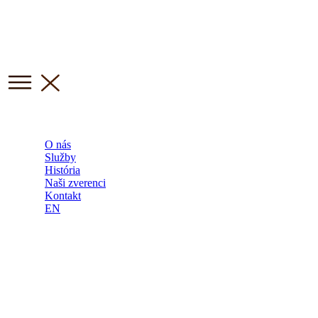
O nás
Služby
História
Naši zverenci
Kontakt
EN