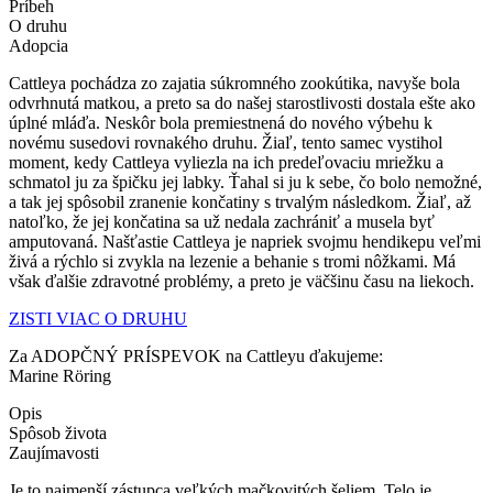
Príbeh
O druhu
Adopcia
Cattleya pochádza zo zajatia súkromného zookútika, navyše bola
odvrhnutá matkou, a preto sa do našej starostlivosti dostala ešte ako
úplné mláďa. Neskôr bola premiestnená do nového výbehu k
novému susedovi rovnakého druhu. Žiaľ, tento samec vystihol
moment, kedy Cattleya vyliezla na ich predeľovaciu mriežku a
schmatol ju za špičku jej labky. Ťahal si ju k sebe, čo bolo nemožné,
a tak jej spôsobil zranenie končatiny s trvalým následkom. Žiaľ, až
natoľko, že jej končatina sa už nedala zachrániť a musela byť
amputovaná. Našťastie Cattleya je napriek svojmu hendikepu veľmi
živá a rýchlo si zvykla na lezenie a behanie s tromi nôžkami. Má
však ďalšie zdravotné problémy, a preto je väčšinu času na liekoch.
ZISTI VIAC O DRUHU
Za ADOPČNÝ PRÍSPEVOK na Cattleyu ďakujeme:
Marine Röring
Opis
Spôsob života
Zaujímavosti
Je to najmenší zástupca veľkých mačkovitých šeliem. Telo je