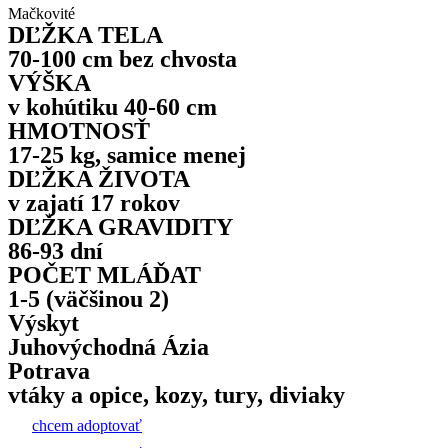
Mačkovité
DĽŽKA TELA
70-100 cm bez chvosta
VÝŠKA
v kohútiku 40-60 cm
HMOTNOSŤ
17-25 kg, samice menej
DĽŽKA ŽIVOTA
v zajatí 17 rokov
DĽŽKA GRAVIDITY
86-93 dní
POČET MLÁĎAT
1-5 (väčšinou 2)
Výskyt
Juhovýchodná Ázia
Potrava
vtáky a opice, kozy, tury, diviaky
chcem adoptovať