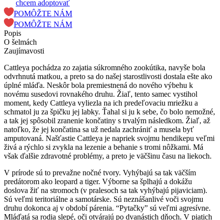
chcem adoptovať
POMÔŽTE NÁM
POMÔŽTE NÁM
Popis
O šelmách
Zaujímavosti
Cattleya pochádza zo zajatia súkromného zookútika, navyše bola
odvrhnutá matkou, a preto sa do našej starostlivosti dostala ešte ako
úplné mláďa. Neskôr bola premiestnená do nového výbehu k
novému susedovi rovnakého druhu. Žiaľ, tento samec vystihol
moment, kedy Cattleya vyliezla na ich predeľovaciu mriežku a
schmatol ju za špičku jej labky. Ťahal si ju k sebe, čo bolo nemožné,
a tak jej spôsobil zranenie končatiny s trvalým následkom. Žiaľ, až
natoľko, že jej končatina sa už nedala zachrániť a musela byť
amputovaná. Našťastie Cattleya je napriek svojmu hendikepu veľmi
živá a rýchlo si zvykla na lezenie a behanie s tromi nôžkami. Má
však ďalšie zdravotné problémy, a preto je väčšinu času na liekoch.
V prírode sú to prevažne nočné tvory. Vyhýbajú sa tak väčším
predátorom ako leopard a tiger. Výborne sa šplhajú a dokážu
doslova žiť na stromoch (v pralesoch sa tak vyhýbajú pijaviciam).
Sú veľmi teritoriálne a samotárske. Sú neznášanlivé voči svojmu
druhu dokonca aj v období párenia. “Pytačky” sú veľmi agresívne.
Mláďatá sa rodia slepé, oči otvárajú po dvanástich dňoch. V piatich