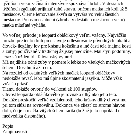
týždňoch veku začínajú intenzívne spoznávať brloh. V desiatich
týždňoch začínajú prijímať tuhú stravu, pričom matka ich kojí až 5
mesiacov. Čierne lemovanie škvŕn sa vytvára vo veku šiestich
mesiacov. Po osamostatnení (zhruba v desiatich mesiacoch veku)
matka mláďatá vyháňa.
Vo voľnej prírode je leopard obláčikový veľmi vzácny. Najväčšiu
hrozbu pre tento druh predstavuje odlesňovanie pôvodných lokalít a
človek- ilegálny lov pre krásnu kožušinu a iné časti tela (najmä kosti
a zuby) používané v tradičnej ázijskej medicíne. Mal štyri poddruhy,
teraz sú už len tri. Taiwanský vymrel.
Má najdlhšie očné zuby v pomere k lebke zo všetkých mačkovitých
šeliem. Dosahujú až 5 cm.
Na rozdiel od ostatných veľkých mačiek leopard obláčkový
nedokáže revať, lebo má úplne skostnatenú jazylku. Môže však
vrčať a priasť.
Tlamu dokáže otvoriť do veľkosti až 100 stupňov.
Chvost leoparda obláčikového je rovnako dlhý ako jeho telo.
Dokáže preskočiť veľké vzdialenosti, jeho krásny dlhý chvost mu
pri tom slúži na rovnováhu. Dokonca vie zliezť zo stromu hlavou
dolu, čo je u mačkovitých šeliem rarita (bežné je to napríklad u
medvedíka čistotného).
Popis
Zaujímavosti