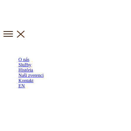
O nás
Služby
História
Naši zverenci
Kontakt
EN