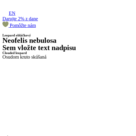
EN
Darujte 2% z dane
Pomôžte nám
Leopard obláčkový
Neofelis nebulosa
Sem vložte text nadpisu
Clouded leopard
Osudom kruto skúšaná