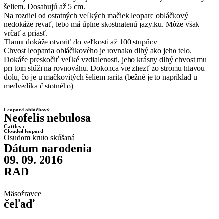
šeliem. Dosahujú až 5 cm.
Na rozdiel od ostatných veľkých mačiek leopard obláčkový
nedokáže revať, lebo má úplne skostnatenú jazylku. Môže však
vrčať a priasť.
Tlamu dokáže otvoriť do veľkosti až 100 stupňov.
Chvost leoparda obláčikového je rovnako dlhý ako jeho telo.
Dokáže preskočiť veľké vzdialenosti, jeho krásny dlhý chvost mu
pri tom slúži na rovnováhu. Dokonca vie zliezť zo stromu hlavou
dolu, čo je u mačkovitých šeliem rarita (bežné je to napríklad u
medvedíka čistotného).
Leopard obláčkový
Neofelis nebulosa
Cattleya
Clouded leopard
Osudom kruto skúšaná
Dátum narodenia
09. 09. 2016
RAD
Mäsožravce
čeľaď