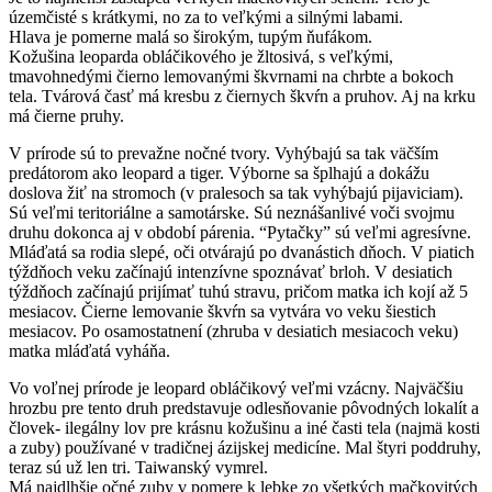
územčisté s krátkymi, no za to veľkými a silnými labami.
Hlava je pomerne malá so širokým, tupým ňufákom.
Kožušina leoparda obláčikového je žltosivá, s veľkými,
tmavohnedými čierno lemovanými škvrnami na chrbte a bokoch
tela. Tvárová časť má kresbu z čiernych škvŕn a pruhov. Aj na krku
má čierne pruhy.
V prírode sú to prevažne nočné tvory. Vyhýbajú sa tak väčším
predátorom ako leopard a tiger. Výborne sa šplhajú a dokážu
doslova žiť na stromoch (v pralesoch sa tak vyhýbajú pijaviciam).
Sú veľmi teritoriálne a samotárske. Sú neznášanlivé voči svojmu
druhu dokonca aj v období párenia. “Pytačky” sú veľmi agresívne.
Mláďatá sa rodia slepé, oči otvárajú po dvanástich dňoch. V piatich
týždňoch veku začínajú intenzívne spoznávať brloh. V desiatich
týždňoch začínajú prijímať tuhú stravu, pričom matka ich kojí až 5
mesiacov. Čierne lemovanie škvŕn sa vytvára vo veku šiestich
mesiacov. Po osamostatnení (zhruba v desiatich mesiacoch veku)
matka mláďatá vyháňa.
Vo voľnej prírode je leopard obláčikový veľmi vzácny. Najväčšiu
hrozbu pre tento druh predstavuje odlesňovanie pôvodných lokalít a
človek- ilegálny lov pre krásnu kožušinu a iné časti tela (najmä kosti
a zuby) používané v tradičnej ázijskej medicíne. Mal štyri poddruhy,
teraz sú už len tri. Taiwanský vymrel.
Má najdlhšie očné zuby v pomere k lebke zo všetkých mačkovitých