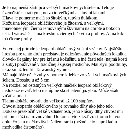
Je to najmenší zástupca veľkých mačkovitých šeliem. Telo je
územčisté s krátkymi, no za to veľkými a silnými labami.
Hlava je pomerne malá so širokým, tupým ňufákom.
Kožušina leoparda obláčikového je žltosivá, s veľkými,
tmavohnedými čierno lemovanými škvrnami na chrbte a bokoch
tela. Tvárová časť má kresbu z čiernych škvŕn a pruhov. Aj na krku
má čierne pruhy.
Vo voľnej prírode je leopard obláčikový veľmi vzácny. Najväčšiu
hrozbu pre tento druh predstavuje odlesňovanie pôvodných lokalít a
človek- ilegálny lov pre krásnu kožušinu a iné časti tela (najmä kosti
a zuby) používané v tradičnej ázijskej medicíne. Mal štyri poddruhy,
teraz sú už len tri. Taiwanský vymrel.
Má najdlhšie očné zuby v pomere k lebke zo všetkých mačkovitých
šeliem. Dosahujú až 5 cm.
Na rozdiel od ostatných veľkých mačiek leopard obláčkový
nedokáže revať, lebo má úplne skostnatenú jazylku. Môže však
vrčať a priasť.
Tlamu dokáže otvoriť do veľkosti až 100 stupňov.
Chvost leoparda obláčikového je rovnako dlhý ako jeho telo.
Dokáže preskočiť veľké vzdialenosti, jeho krásny dlhý chvost mu
pri tom slúži na rovnováhu. Dokonca vie zliezť zo stromu hlavou
dolu, čo je u mačkovitých šeliem rarita (bežné je to napríklad u
medvedíka čistotného).