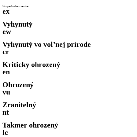
Stupeň ohrozenia:
ex
Vyhynutý
ew
Vyhynutý vo vol’nej prírode
cr
Kriticky ohrozený
en
Ohrozený
vu
Zranitelný
nt
Takmer ohrozený
lc