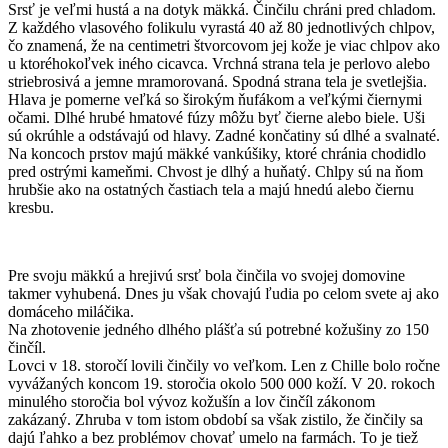
Srsť je veľmi hustá a na dotyk mäkká. Činčilu chráni pred chladom.
Z každého vlasového folikulu vyrastá 40 až 80 jednotlivých chlpov,
čo znamená, že na centimetri štvorcovom jej kože je viac chlpov ako
u ktoréhokoľvek iného cicavca. Vrchná strana tela je perlovo alebo
striebrosivá a jemne mramorovaná. Spodná strana tela je svetlejšia.
Hlava je pomerne veľká so širokým ňufákom a veľkými čiernymi
očami. Dlhé hrubé hmatové fúzy môžu byť čierne alebo biele. Uši
sú okrúhle a odstávajú od hlavy. Zadné končatiny sú dlhé a svalnaté.
Na koncoch prstov majú mäkké vankúšiky, ktoré chránia chodidlo
pred ostrými kameňmi. Chvost je dlhý a huňatý. Chlpy sú na ňom
hrubšie ako na ostatných častiach tela a majú hnedú alebo čiernu
kresbu.
Pre svoju mäkkú a hrejivú srsť bola činčila vo svojej domovine
takmer vyhubená. Dnes ju však chovajú ľudia po celom svete aj ako
domáceho miláčika.
Na zhotovenie jedného dlhého plášťa sú potrebné kožušiny zo 150
činčíl.
Lovci v 18. storočí lovili činčily vo veľkom. Len z Chille bolo ročne
vyvážaných koncom 19. storočia okolo 500 000 koží. V 20. rokoch
minulého storočia bol vývoz kožušín a lov činčíl zákonom
zakázaný. Zhruba v tom istom období sa však zistilo, že činčily sa
dajú ľahko a bez problémov chovať umelo na farmách. To je tiež