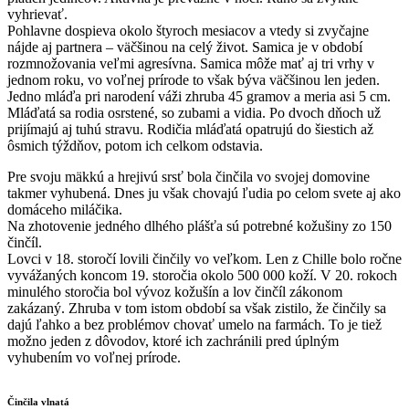
vyhrievať.
Pohlavne dospieva okolo štyroch mesiacov a vtedy si zvyčajne
nájde aj partnera – väčšinou na celý život. Samica je v období
rozmnožovania veľmi agresívna. Samica môže mať aj tri vrhy v
jednom roku, vo voľnej prírode to však býva väčšinou len jeden.
Jedno mláďa pri narodení váži zhruba 45 gramov a meria asi 5 cm.
Mláďatá sa rodia osrstené, so zubami a vidia. Po dvoch dňoch už
prijímajú aj tuhú stravu. Rodičia mláďatá opatrujú do šiestich až
ôsmich týždňov, potom ich celkom odstavia.
Pre svoju mäkkú a hrejivú srsť bola činčila vo svojej domovine
takmer vyhubená. Dnes ju však chovajú ľudia po celom svete aj ako
domáceho miláčika.
Na zhotovenie jedného dlhého plášťa sú potrebné kožušiny zo 150
činčíl.
Lovci v 18. storočí lovili činčily vo veľkom. Len z Chille bolo ročne
vyvážaných koncom 19. storočia okolo 500 000 koží. V 20. rokoch
minulého storočia bol vývoz kožušín a lov činčíl zákonom
zakázaný. Zhruba v tom istom období sa však zistilo, že činčily sa
dajú ľahko a bez problémov chovať umelo na farmách. To je tiež
možno jeden z dôvodov, ktoré ich zachránili pred úplným
vyhubením vo voľnej prírode.
Činčila vlnatá