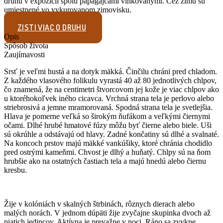
druhu v expozícii spolu papagájcami vlnkovanými. Cez zimu sú
umiestnené vo vykurovanom zimovisku.
ZISTI VIAC O DRUHU
Opis
Spôsob života
Zaujímavosti
Srsť je veľmi hustá a na dotyk mäkká. Činčilu chráni pred chladom.
Z každého vlasového folikulu vyrastá 40 až 80 jednotlivých chlpov,
čo znamená, že na centimetri štvorcovom jej kože je viac chlpov ako
u ktoréhokoľvek iného cicavca. Vrchná strana tela je perlovo alebo
striebrosivá a jemne mramorovaná. Spodná strana tela je svetlejšia.
Hlava je pomerne veľká so širokým ňufákom a veľkými čiernymi
očami. Dlhé hrubé hmatové fúzy môžu byť čierne alebo biele. Uši
sú okrúhle a odstávajú od hlavy. Zadné končatiny sú dlhé a svalnaté.
Na koncoch prstov majú mäkké vankúšiky, ktoré chránia chodidlo
pred ostrými kameňmi. Chvost je dlhý a huňatý. Chlpy sú na ňom
hrubšie ako na ostatných častiach tela a majú hnedú alebo čiernu
kresbu.
Žije v kolóniách v skalných štrbinách, rôznych dierach alebo
malých norách. V jednom dúpäti žije zvyčajne skupinka dvoch až
piatich jedincov. Aktívna je prevažne v noci. Ráno sa zvykne