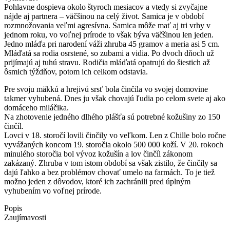
Pohlavne dospieva okolo štyroch mesiacov a vtedy si zvyčajne
nájde aj partnera – väčšinou na celý život. Samica je v období
rozmnožovania veľmi agresívna. Samica môže mať aj tri vrhy v
jednom roku, vo voľnej prírode to však býva väčšinou len jeden.
Jedno mláďa pri narodení váži zhruba 45 gramov a meria asi 5 cm.
Mláďatá sa rodia osrstené, so zubami a vidia. Po dvoch dňoch už
prijímajú aj tuhú stravu. Rodičia mláďatá opatrujú do šiestich až
ôsmich týždňov, potom ich celkom odstavia.
Pre svoju mäkkú a hrejivú srsť bola činčila vo svojej domovine
takmer vyhubená. Dnes ju však chovajú ľudia po celom svete aj ako
domáceho miláčika.
Na zhotovenie jedného dlhého plášťa sú potrebné kožušiny zo 150
činčíl.
Lovci v 18. storočí lovili činčily vo veľkom. Len z Chille bolo ročne
vyvážaných koncom 19. storočia okolo 500 000 koží. V 20. rokoch
minulého storočia bol vývoz kožušín a lov činčíl zákonom
zakázaný. Zhruba v tom istom období sa však zistilo, že činčily sa
dajú ľahko a bez problémov chovať umelo na farmách. To je tiež
možno jeden z dôvodov, ktoré ich zachránili pred úplným
vyhubením vo voľnej prírode.
Popis
Zaujímavosti