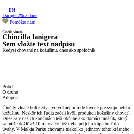
EN
Darujte 2% z dane
Pomôžte nám
Činčila vlnatá
Chincilla lanigera
Sem vložte text nadpisu
Kedysi chované na kožušinu, dnes ako spoločník
Príbeh
O druhu
Adopcia
Činčily vlnaté boli kedysi vo voľnej prírode lovené pre svoju hebkú
kožušinu. Neskôr ich ľudia začali kvôli produkcii kožušiny chovať.
Dnes sa v našich končinách teší obľube ako domáci miláčik, ktorý
sa môže dožiť až 10 rokov, čo tiež treba pri jeho kúpe brať do
úvahy. V Malkia Parku chováme niekoľko jedincov tohto krásneho