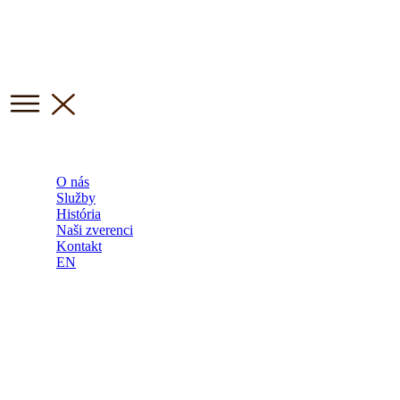
O nás
Služby
História
Naši zverenci
Kontakt
EN