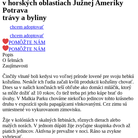
v horských oblastiach Južnej Ameriky
Potrava
trávy a byliny
chcem adoptovať
chcem adoptovať
POMÔŽTE NÁM
POMÔŽTE NÁM
Popis
O šelmách
Zaujímavosti
Činčily vlnaté boli kedysi vo voľnej prírode lovené pre svoju hebkú
kožušinu. Neskôr ich ľudia začali kvôli produkcii kožušiny chovať.
Dnes sa v našich končinách teší obľube ako domáci miláčik, ktorý
sa môže dožiť až 10 rokov, čo tiež treba pri jeho kúpe brať do
úvahy. V Malkia Parku chováme niekoľko jedincov tohto krásneho
druhu v expozícii spolu papagájcami vlnkovanými. Cez zimu sú
umiestnené vo vykurovanom zimovisku.
Žije v kolóniách v skalných štrbinách, rôznych dierach alebo
malých norách. V jednom dúpäti žije zvyčajne skupinka dvoch až
piatich jedincov. Aktívna je prevažne v noci. Ráno sa zvykne
vyhrievať.