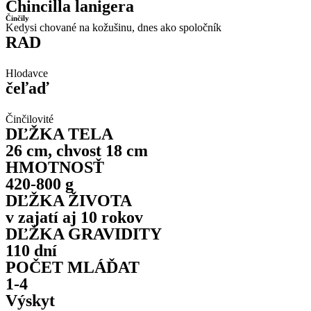
Chincilla lanigera
Činčily
Kedysi chované na kožušinu, dnes ako spoločník
RAD
Hlodavce
čeľaď
Činčilovité
DĽŽKA TELA
26 cm, chvost 18 cm
HMOTNOSŤ
420-800 g
DĽŽKA ŽIVOTA
v zajatí aj 10 rokov
DĽŽKA GRAVIDITY
110 dní
POČET MLÁĎAT
1-4
Výskyt