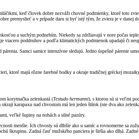
iláčikmi, keď človek dobre nezváži chovné podmienky, ktoré toto zvie
bre premyslieť a v prípade daru si byť istý tým, že zviera je v danej d
vlhkosťou a suchým podnebím. Niekedy sa zdržiavajú v nore počas teplej
tuje viacero poddruhov a podľa klimatických podmienok upadajú či neup
párenia. Samci samice intenzívne sledujú. Jedno úspešné párenie umožn
ieri, ktoré majú rôzne farebné bodky a okraje tradičnej gréckej mozaik
hom korytnačka zelenkastá (
Testudo hermanni
), s ktorou sú si veľmi p
 okraji karapaxu nad chvostom má len jeden štítok (nie dva ako zelenka
ami, veľké šupiny na nohách a silné pazúry.
cnosti menšie. Ich chvosty sú dlhšie ako u samíc a rovnomerne sa zužu
plochú škrupinu. Zadná časť mužského panciera je širšia ako dlhá. Zadn