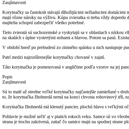
Zaujímavosti
Korytnačky sa častokrát stávajú dlhožijúcimi nežiaducimi domácimi m
majú rôzne nároky na výživu. Kúpu zvieratka si treba vždy dopredu do
majitelia schopní zabezpečiť všetko potrebné.
Tieto zvieratá sú suchozemské a vyskytujú sa v oblastiach s nízkou 
na skalách s úplne vystretými nohami a hlavou. Potom sa pasú. Exis
V období hneď po prebudení zo zimného spánku u nich nastupuje pud 
Patrí medzi najrozšírenejšie korytnačky chované v zajatí.
Táto korytnačka je pomenovaná v angličtine podľa vzorov na jej panc
Popis
Zaujímavosti
Sú to malé až stredne veľké korytnačky najčastejšie zamieňané s dru
to, že korytnačka žltohnedá nemá na konci chvosta rohovinový tŕň, na
Korytnačka žltohnedá má klenutý pancier, plochú hlavu s veľkými oč
Pohlavie je možné určiť aj v piatich rokoch veku. Samce sú vo všeobe
strana je trochu zakrivená, zatiaľ čo samice majú na spodnej strane 