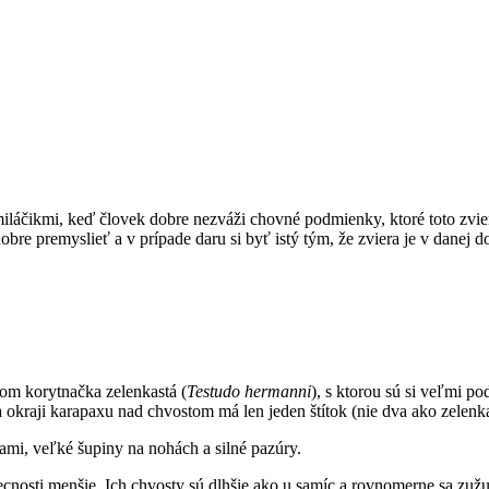
iláčikmi, keď človek dobre nezváži chovné podmienky, ktoré toto zvie
bre premyslieť a v prípade daru si byť istý tým, že zviera je v danej d
hom korytnačka zelenkastá (
Testudo hermanni
), s ktorou sú si veľmi p
 okraji karapaxu nad chvostom má len jeden štítok (nie dva ako zelenka
ami, veľké šupiny na nohách a silné pazúry.
cnosti menšie. Ich chvosty sú dlhšie ako u samíc a rovnomerne sa zužu