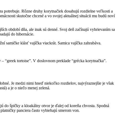
ra potrebuje. Rôzne druhy korytnačiek dosahujú rozdielne veľkosti a
omácnosti skutočne chcené a vo svojej aktuálnej situácii mu budú noví
ších období dňa, ale inak sú denné. Svoj deň začínajú vyhrievaním sa
adajú do hibernácie.
í samičke klásť vajíčka viackrát. Samica vajíčka zahrabáva.
y – “greek tortoise”. V doslovnom preklade “grécka korytnačka”.
odobné. Je medzi nimi hneď niekoľko rozdielov, najvýraznejšie je však
stá) a je o niečo menej zelená.
jú do špičky a kloakálny otvor je ďalej od koreňa chvosta. Spodná
é platničky panciera často vybiehajú smerom von.