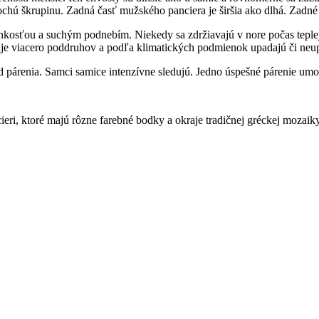
plochú škrupinu. Zadná časť mužského panciera je širšia ako dlhá. Zadn
vlhkosťou a suchým podnebím. Niekedy sa zdržiavajú v nore počas teplej
tuje viacero poddruhov a podľa klimatických podmienok upadajú či neup
párenia. Samci samice intenzívne sledujú. Jedno úspešné párenie umožn
ieri, ktoré majú rôzne farebné bodky a okraje tradičnej gréckej mozaik