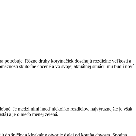
ra potrebuje. Rôzne druhy korytnačiek dosahujú rozdielne veľkosti a
omácnosti skutočne chcené a vo svojej aktuálnej situácii mu budú noví
odobné. Je medzi nimi hneď niekoľko rozdielov, najvýraznejšie je však
stá) a je o niečo menej zelená.
jú do špičky a kloakálny otvor je ďalej od koreňa chvosta. Spodná