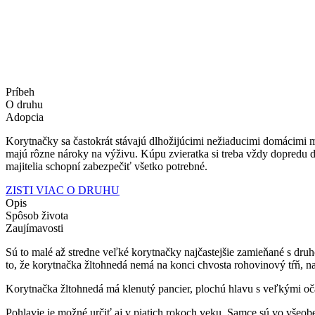
Príbeh
O druhu
Adopcia
Korytnačky sa častokrát stávajú dlhožijúcimi nežiaducimi domácimi m
majú rôzne nároky na výživu. Kúpu zvieratka si treba vždy dopredu do
majitelia schopní zabezpečiť všetko potrebné.
ZISTI VIAC O DRUHU
Opis
Spôsob života
Zaujímavosti
Sú to malé až stredne veľké korytnačky najčastejšie zamieňané s dru
to, že korytnačka žltohnedá nemá na konci chvosta rohovinový tŕň, na
Korytnačka žltohnedá má klenutý pancier, plochú hlavu s veľkými oč
Pohlavie je možné určiť aj v piatich rokoch veku. Samce sú vo všeobe