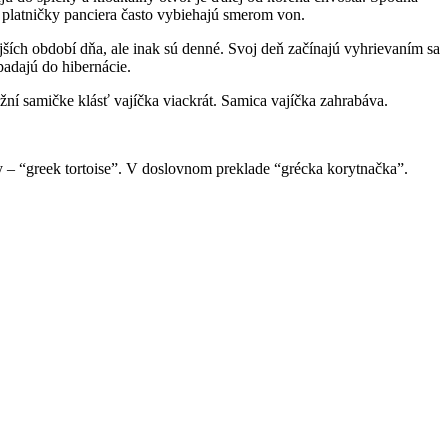
é platničky panciera často vybiehajú smerom von.
ších období dňa, ale inak sú denné. Svoj deň začínajú vyhrievaním sa
adajú do hibernácie.
í samičke klásť vajíčka viackrát. Samica vajíčka zahrabáva.
y – “greek tortoise”. V doslovnom preklade “grécka korytnačka”.