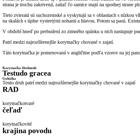
strana je trochu zakrivená, zatiaľ čo samice majú na spodnej strane 
Tieto zvieratá sú suchozemské a vyskytujú sa v oblastiach s nízkou 
na skalách s úplne vystretými nohami a hlavou. Potom sa pasú. Exis
V období hneď po prebudení zo zimného spánku u nich nastupuje pud 
Patrí medzi najrozšírenejšie korytnačky chované v zajatí.
Táto korytnačka je pomenovaná v angličtine podľa vzorov na jej panc
Korytnačka žltohnedá
Testudo gracea
Goliáška
Tento druh patrí medzi najrozšírenejšie korytnačky chované v zajatí
RAD
korytnačkotvaré
čeľaď
korytnačkovité
krajina povodu