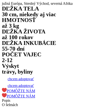
južná Európa, Stredný Východ, severná Afrika
DĽŽKA TELA
30 cm, niekedy aj viac
HMOTNOSŤ
až 3 kg
DĽŽKA ŽIVOTA
až 100 rokov
DĽŽKA INKUBÁCIE
55-70 dní
POČET VAJEC
2-12
Výskyt
trávy, byliny
chcem adoptovať
chcem adoptovať
POMÔŽTE NÁM
POMÔŽTE NÁM
Popis
O šelmách