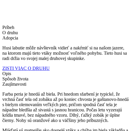
Príbeh
O druhu
Adopcia
Husi labutie môže návštevník vidieť a nakŕmiť si na našom jazere,
na ktorom majú tieto vtáky možnosť voľného pohybu. Tieto husi sa
radi držia vo svojej malej druhovej skupinke.
ZISTI VIAC O DRUHU
Opis
Spôsob života
Zaujímavosti
Farba peria je hnedá až biela. Pri hnedom sfarbení je typické, že
vrchná časť tela od zobáku až po koniec chvosta je gaštanovo-hnedá
s bielym olemovaním veľkých pier, pričom spodná časť tela je
nápadne bledšia až sivastá s jasnou hranicou. Počas letu vyzerajú
krídla tmavé, bez nápadného vzoru. Dlhý, ťažký zobák je úplne
čierny. Nohy sú oranžové ako u väčšiny jeho príbuzných.
Mláďatá sú matnejšie ako dospelé vtáky a chýba im biela základňa a