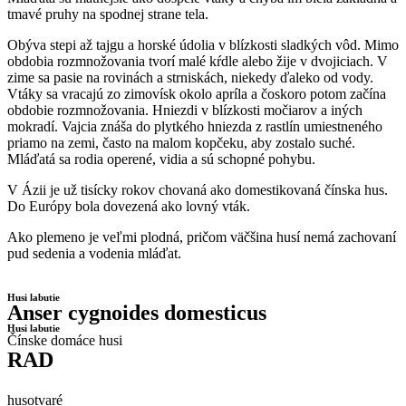
tmavé pruhy na spodnej strane tela.
Obýva stepi až tajgu a horské údolia v blízkosti sladkých vôd. Mimo
obdobia rozmnožovania tvorí malé kŕdle alebo žije v dvojiciach. V
zime sa pasie na rovinách a strniskách, niekedy ďaleko od vody.
Vtáky sa vracajú zo zimovísk okolo apríla a čoskoro potom začína
obdobie rozmnožovania. Hniezdi v blízkosti močiarov a iných
mokradí. Vajcia znáša do plytkého hniezda z rastlín umiestneného
priamo na zemi, často na malom kopčeku, aby zostalo suché.
Mláďatá sa rodia operené, vidia a sú schopné pohybu.
V Ázii je už tisícky rokov chovaná ako domestikovaná čínska hus.
Do Európy bola dovezená ako lovný vták.
Ako plemeno je veľmi plodná, pričom väčšina husí nemá zachovaní
pud sedenia a vodenia mláďat.
Husi labutie
Anser cygnoides domesticus
Husi labutie
Čínske domáce husi
RAD
husotvaré