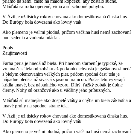
priamo na zemi, často na malom kopčeku, aby zostalo suché.
Mláďatá sa rodia operené, vidia a sú schopné pohybu.
V Ázii je už tisícky rokov chovaná ako domestikovaná čínska hus.
Do Európy bola dovezená ako lovný vták.
Ako plemeno je veľmi plodná, pričom väčšina husí nemá zachovaní
pud sedenia a vodenia mláďat.
Popis
Zaujímavosti
Farba peria je hnedá až biela. Pri hnedom sfarbení je typické, že
vrchná časť tela od zobáku až po koniec chvosta je gaštanovo-hnedá
s bielym olemovaním veľkých pier, pričom spodná časť tela je
nápadne bledšia až sivastá s jasnou hranicou. Počas letu vyzerajú
krídla tmavé, bez nápadného vzoru. Dlhý, ťažký zobák je úplne
čierny. Nohy sú oranžové ako u väčšiny jeho príbuzných.
Mláďatá sú matnejšie ako dospelé vtáky a chýba im biela základňa a
tmavé pruhy na spodnej strane tela.
V Ázii je už tisícky rokov chovaná ako domestikovaná čínska hus.
Do Európy bola dovezená ako lovný vták.
Ako plemeno je veľmi plodná, pričom väčšina husí nemá zachovaní