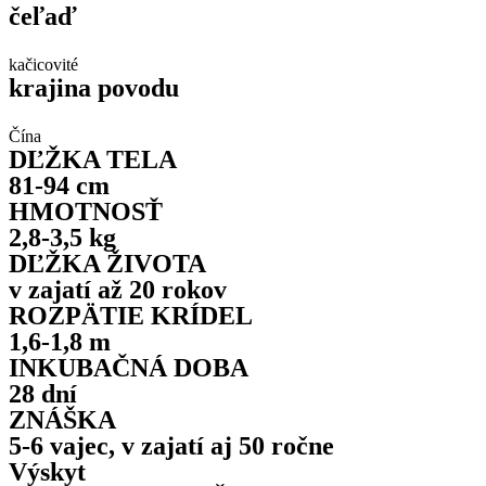
čeľaď
kačicovité
krajina povodu
Čína
DĽŽKA TELA
81-94 cm
HMOTNOSŤ
2,8-3,5 kg
DĽŽKA ŽIVOTA
v zajatí až 20 rokov
ROZPÄTIE KRÍDEL
1,6-1,8 m
INKUBAČNÁ DOBA
28 dní
ZNÁŠKA
5-6 vajec, v zajatí aj 50 ročne
Výskyt