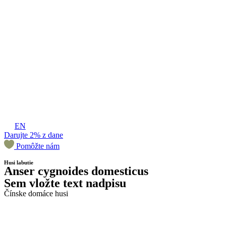
EN
Darujte 2% z dane
Pomôžte nám
Husi labutie
Anser cygnoides domesticus
Sem vložte text nadpisu
Čínske domáce husi