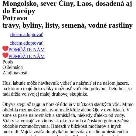
Mongolsko, sever Číny, Laos, dosadená aj
do Európy
Potrava
trávy, byliny, listy, semená, vodné rastliny
chcem adoptovať
chcem adoptovať
POMÔŽTE NÁM
POMÔŽTE NÁM
Popis
O šelmách
Zaujímavosti
Husi labutie môže návštevník vidieť a nakŕmiť si na našom jazere,
na ktorom majú tieto vtáky možnosť voľného pohybu. Tieto husi sa
radi držia vo svojej malej druhovej skupinke.
Obýva stepi až tajgu a horské údolia v blízkosti sladkých vôd. Mimo
obdobia rozmnožovania tvorí malé kŕdle alebo žije v dvojiciach. V
zime sa pasie na rovinách a strniskách, niekedy ďaleko od vody.
Vtáky sa vracajú zo zimovísk okolo apríla a čoskoro potom začína
obdobie rozmnožovania. Hniezdi v blízkosti močiarov a iných
mokradí. Vajcia znáša do plytkého hniezda z rastlín umiestneného