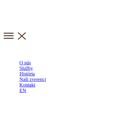
O nás
Služby
História
Naši zverenci
Kontakt
EN