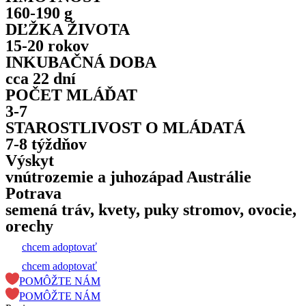
160-190 g
DĽŽKA ŽIVOTA
15-20 rokov
INKUBAČNÁ DOBA
cca 22 dní
POČET MLÁĎAT
3-7
STAROSTLIVOST O MLÁDATÁ
7-8 týždňov
Výskyt
vnútrozemie a juhozápad Austrálie
Potrava
semená tráv, kvety, puky stromov, ovocie,
orechy
chcem adoptovať
chcem adoptovať
POMÔŽTE NÁM
POMÔŽTE NÁM