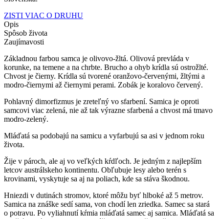
ZISTI VIAC O DRUHU
Opis
Spôsob života
Zaujímavosti
Základnou farbou samca je olivovo-žltá. Olivová prevláda v
korunke, na temene a na chrbte. Brucho a ohyb krídla sú ostrožlté.
Chvost je čierny. Krídla sú tvorené oranžovo-červenými, žltými a
modro-čiernymi až čiernymi perami. Zobák je koralovo červený.
Pohlavný dimorfizmus je zreteľný vo sfarbení. Samica je oproti
samcovi viac zelená, nie až tak výrazne sfarbená a chvost má tmavo
modro-zelený.
Mláďatá sa podobajú na samicu a vyfarbujú sa asi v jednom roku
života.
Žije v pároch, ale aj vo veľkých kŕdľoch. Je jedným z najlepším
letcov austrálskeho kontinentu. Obľubuje lesy alebo terén s
krovinami, vyskytuje sa aj na poliach, kde sa stáva škodnou.
Hniezdi v dutinách stromov, ktoré môžu byť hlboké až 5 metrov.
Samica na znáške sedí sama, von chodí len zriedka. Samec sa stará
o potravu. Po vyliahnutí kŕmia mláďatá samec aj samica. Mláďatá sa