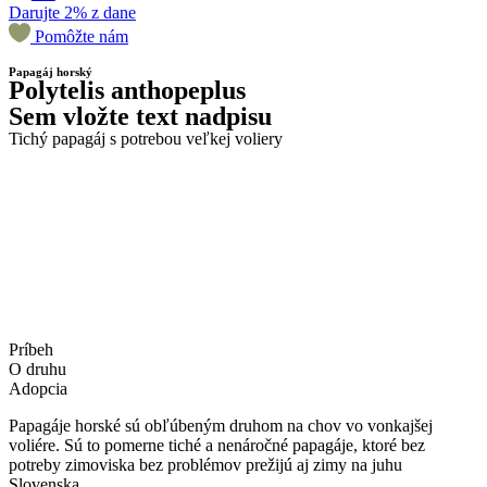
Darujte 2% z dane
Pomôžte nám
Papagáj horský
Polytelis anthopeplus
Sem vložte text nadpisu
Tichý papagáj s potrebou veľkej voliery
Príbeh
O druhu
Adopcia
Papagáje horské sú obľúbeným druhom na chov vo vonkajšej
voliére. Sú to pomerne tiché a nenáročné papagáje, ktoré bez
potreby zimoviska bez problémov prežijú aj zimy na juhu
Slovenska.