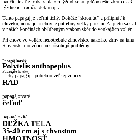
naučiť lietať zhruba v piatom týždni veku, pričom ešte zhruba 2-3
týždne ich rodičia dokrmujú.
Tento papagáj je veľmi tichý. Dokáže “skrotnúť” a prilipnúť k
človeku, no na jeho chov je potrebný veľký priestor. Aj preto sa stal
v našich končinách obľúbeným vtákom skôr do vonkajších voliér.
Pri chove vo voliére nepotrebuje zimovisko, nakoľko zimy na juhu
Slovenska mu vôbec nespôsobujú problémy.
Papagáj horský
Polytelis anthopeplus
Papagáje horské
Tichý papagáj s potrebou veľkej voliery
RAD
papagájotvaré
čeľaď
papagájovité
DĽŽKA TELA
35-40 cm aj s chvostom
HMOTNOSŤ