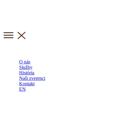
O nás
Služby
História
Naši zverenci
Kontakt
EN