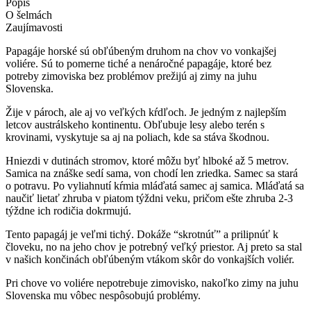
Popis
O šelmách
Zaujímavosti
Papagáje horské sú obľúbeným druhom na chov vo vonkajšej
voliére. Sú to pomerne tiché a nenáročné papagáje, ktoré bez
potreby zimoviska bez problémov prežijú aj zimy na juhu
Slovenska.
Žije v pároch, ale aj vo veľkých kŕdľoch. Je jedným z najlepším
letcov austrálskeho kontinentu. Obľubuje lesy alebo terén s
krovinami, vyskytuje sa aj na poliach, kde sa stáva škodnou.
Hniezdi v dutinách stromov, ktoré môžu byť hlboké až 5 metrov.
Samica na znáške sedí sama, von chodí len zriedka. Samec sa stará
o potravu. Po vyliahnutí kŕmia mláďatá samec aj samica. Mláďatá sa
naučiť lietať zhruba v piatom týždni veku, pričom ešte zhruba 2-3
týždne ich rodičia dokrmujú.
Tento papagáj je veľmi tichý. Dokáže “skrotnúť” a prilipnúť k
človeku, no na jeho chov je potrebný veľký priestor. Aj preto sa stal
v našich končinách obľúbeným vtákom skôr do vonkajších voliér.
Pri chove vo voliére nepotrebuje zimovisko, nakoľko zimy na juhu
Slovenska mu vôbec nespôsobujú problémy.