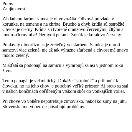
Popis
Zaujímavosti
Základnou farbou samca je olivovo-žltá. Olivová prevláda v
korunke, na temene a na chrbte. Brucho a ohyb krídla sú ostrožlté.
Chvost je čierny. Krídla sú tvorené oranžovo-červenými, žltými a
modro-čiernymi až čiernymi perami. Zobák je koralovo červený.
Pohlavný dimorfizmus je zreteľný vo sfarbení. Samica je oproti
samcovi viac zelená, nie až tak výrazne sfarbená a chvost má tmavo
modro-zelený.
Mláďatá sa podobajú na samicu a vyfarbujú sa asi v jednom roku
života.
Tento papagáj je veľmi tichý. Dokáže “skrotnúť” a prilipnúť k
človeku, no na jeho chov je potrebný veľký priestor. Aj preto sa stal
v našich končinách obľúbeným vtákom skôr do vonkajších voliér.
Pri chove vo voliére nepotrebuje zimovisko, nakoľko zimy na juhu
Slovenska mu vôbec nespôsobujú problémy.