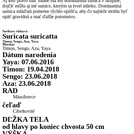
Aj keď právo mať mladé má len dominantná samica v skupine,
dojčiť môžu aj iné samice, ktorým sa tvorí mlieko. Dominantná
samica mláďatá pomerne rýchlo opúšťa, aby čo najskôr mohla byť
opäť gravidná a mať ďalšie potomstvo.
Surikata vlnkavá
Suricata suricatta
Timon, Sengo, Aza, Yaya
Meerkat
Timon, Sengo, Aza, Yaya
Dátum narodenia
Yaya: 07.06.2016
Timon: 19.04.2018
Sengo: 23.06.2018
Aza: 23.06.2018
RAD
Mäsožravce
čeľaď
Cibetkovité
DĽŽKA TELA
od hlavy po koniec chvosta 50 cm
VÝŠKA