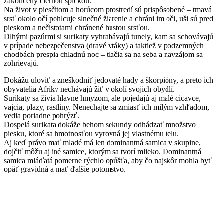
zakončený čiernou špičkou.
Na život v piesčitom a horúcom prostredí sú prispôsobené – tmavá
srsť okolo očí pohlcuje slnečné žiarenie a chráni im oči, uši sú pred
pieskom a nečistotami chránené hustou srsťou.
Dlhými pazúrmi si surikaty vyhrabávajú tunely, kam sa schovávajú
v prípade nebezpečenstva (dravé vtáky) a taktiež v podzemných
chodbách prespia chladnú noc – tlačia sa na seba a navzájom sa
zohrievajú.
Dokážu uloviť a zneškodniť jedovaté hady a škorpióny, a preto ich
obyvatelia Afriky nechávajú žiť v okolí svojich obydlí.
Surikaty sa živia hlavne hmyzom, ale pojedajú aj malé cicavce,
vajcia, plazy, rastliny. Nenechajte sa zmiasť ich milým vzhľadom,
vedia poriadne pohrýzť.
Dospelá surikata dokáže behom sekundy odhádzať množstvo
piesku, ktoré sa hmotnosťou vyrovná jej vlastnému telu.
Aj keď právo mať mladé má len dominantná samica v skupine,
dojčiť môžu aj iné samice, ktorým sa tvorí mlieko. Dominantná
samica mláďatá pomerne rýchlo opúšťa, aby čo najskôr mohla byť
opäť gravidná a mať ďalšie potomstvo.