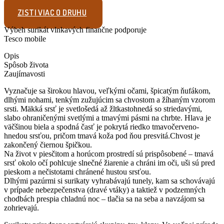
ZISTI VIAC O DRUHU
Výbeh surikát vlnkavých finančne podporuje
Tesco mobile
Opis
Spôsob života
Zaujímavosti
Vyznačuje sa širokou hlavou, veľkými očami, špicatým ňufákom,
dlhými nohami, tenkým zužujúcim sa chvostom a žíhaným vzorom
srsti. Mäkká srsť je svetlošedá až žltkastohnedá so striedavými,
slabo ohraničenými svetlými a tmavými pásmi na chrbte. Hlava je
väčšinou biela a spodná časť je pokrytá riedko tmavočerveno-
hnedou srsťou, pričom tmavá koža pod ňou presvitá.Chvost je
zakončený čiernou špičkou.
Na život v piesčitom a horúcom prostredí sú prispôsobené – tmavá
srsť okolo očí pohlcuje slnečné žiarenie a chráni im oči, uši sú pred
pieskom a nečistotami chránené hustou srsťou.
Dlhými pazúrmi si surikaty vyhrabávajú tunely, kam sa schovávajú
v prípade nebezpečenstva (dravé vtáky) a taktiež v podzemných
chodbách prespia chladnú noc – tlačia sa na seba a navzájom sa
zohrievajú.