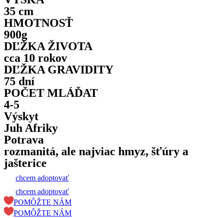
35 cm
HMOTNOSŤ
900g
DĽŽKA ŽIVOTA
cca 10 rokov
DĽŽKA GRAVIDITY
75 dní
POČET MLÁĎAT
4-5
Výskyt
Juh Afriky
Potrava
rozmanitá, ale najviac hmyz, šťúry a
jašterice
chcem adoptovať
chcem adoptovať
POMÔŽTE NÁM
POMÔŽTE NÁM