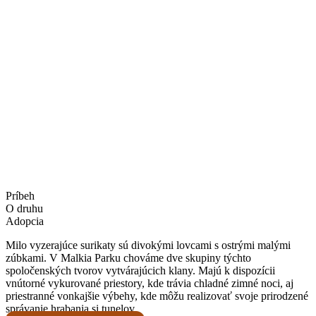
Príbeh
O druhu
Adopcia
Milo vyzerajúce surikaty sú divokými lovcami s ostrými malými
zúbkami. V Malkia Parku chováme dve skupiny týchto
spoločenských tvorov vytvárajúcich klany. Majú k dispozícii
vnútorné vykurované priestory, kde trávia chladné zimné noci, aj
priestranné vonkajšie výbehy, kde môžu realizovať svoje prirodzené
správanie hrabania si tunelov.