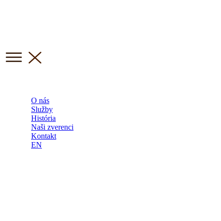
O nás
Služby
História
Naši zverenci
Kontakt
EN