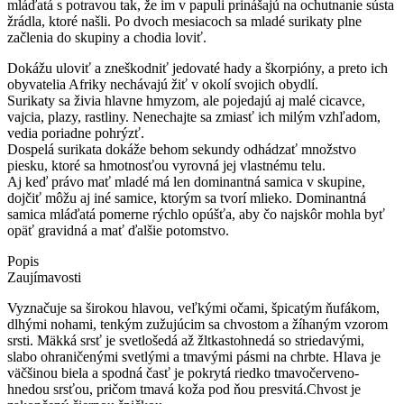
mláďatá s potravou tak, že im v papuli prinášajú na ochutnanie sústa
žrádla, ktoré našli. Po dvoch mesiacoch sa mladé surikaty plne
začlenia do skupiny a chodia loviť.
Dokážu uloviť a zneškodniť jedovaté hady a škorpióny, a preto ich
obyvatelia Afriky nechávajú žiť v okolí svojich obydlí.
Surikaty sa živia hlavne hmyzom, ale pojedajú aj malé cicavce,
vajcia, plazy, rastliny. Nenechajte sa zmiasť ich milým vzhľadom,
vedia poriadne pohrýzť.
Dospelá surikata dokáže behom sekundy odhádzať množstvo
piesku, ktoré sa hmotnosťou vyrovná jej vlastnému telu.
Aj keď právo mať mladé má len dominantná samica v skupine,
dojčiť môžu aj iné samice, ktorým sa tvorí mlieko. Dominantná
samica mláďatá pomerne rýchlo opúšťa, aby čo najskôr mohla byť
opäť gravidná a mať ďalšie potomstvo.
Popis
Zaujímavosti
Vyznačuje sa širokou hlavou, veľkými očami, špicatým ňufákom,
dlhými nohami, tenkým zužujúcim sa chvostom a žíhaným vzorom
srsti. Mäkká srsť je svetlošedá až žltkastohnedá so striedavými,
slabo ohraničenými svetlými a tmavými pásmi na chrbte. Hlava je
väčšinou biela a spodná časť je pokrytá riedko tmavočerveno-
hnedou srsťou, pričom tmavá koža pod ňou presvitá.Chvost je