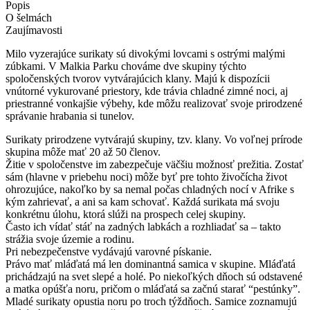
Popis
O šelmách
Zaujímavosti
Milo vyzerajúce surikaty sú divokými lovcami s ostrými malými
zúbkami. V Malkia Parku chováme dve skupiny týchto
spoločenských tvorov vytvárajúcich klany. Majú k dispozícii
vnútorné vykurované priestory, kde trávia chladné zimné noci, aj
priestranné vonkajšie výbehy, kde môžu realizovať svoje prirodzené
správanie hrabania si tunelov.
Surikaty prirodzene vytvárajú skupiny, tzv. klany. Vo voľnej prírode
skupina môže mať 20 až 50 členov.
Žitie v spoločenstve im zabezpečuje väčšiu možnosť prežitia. Zostať
sám (hlavne v priebehu noci) môže byť pre tohto živočícha život
ohrozujúce, nakoľko by sa nemal počas chladných nocí v Afrike s
kým zahrievať, a ani sa kam schovať. Každá surikata má svoju
konkrétnu úlohu, ktorá slúži na prospech celej skupiny.
Často ich vídať stáť na zadných labkách a rozhliadať sa – takto
strážia svoje územie a rodinu.
Pri nebezpečenstve vydávajú varovné pískanie.
Právo mať mláďatá má len dominantná samica v skupine. Mláďatá
prichádzajú na svet slepé a holé. Po niekoľkých dňoch sú odstavené
a matka opúšťa noru, pričom o mláďatá sa začnú starať “pestúnky”.
Mladé surikaty opustia noru po troch týždňoch. Samice zoznamujú