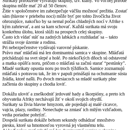
Surikaty prirodzene vytvárajú skupiny, tzv. klany. Vo voľnej prírode
skupina môže mať 20 až 50 členov.
Žitie v spoločenstve im zabezpečuje väčšiu možnosť prežitia. Zostať
sám (hlavne v priebehu noci) môže byť pre tohto živočícha život
ohrozujúce, nakoľko by sa nemal počas chladných nocí v Afrike s
kým zahrievať, a ani sa kam schovať. Každá surikata má svoju
konkrétnu úlohu, ktorá slúži na prospech celej skupiny.
Často ich vídať stáť na zadných labkách a rozhliadať sa – takto
strážia svoje územie a rodinu.
Pri nebezpečenstve vydávajú varovné pískanie.
Právo mať mláďatá má len dominantná samica v skupine. Mláďatá
prichádzajú na svet slepé a holé. Po niekoľkých dňoch sú odstavené
a matka opúšťa noru, pričom o mláďatá sa začnú starať “pestúnky”.
Mladé surikaty opustia noru po troch týždňoch. Samice zoznamujú
mláďatá s potravou tak, že im v papuli prinášajú na ochutnanie sústa
žrádla, ktoré našli. Po dvoch mesiacoch sa mladé surikaty plne
začlenia do skupiny a chodia loviť.
Dokážu uloviť a zneškodniť jedovaté hady a škorpióny, a preto ich
obyvatelia Afriky nechávajú žiť v okolí svojich obydlí.
Surikaty sa živia hlavne hmyzom, ale pojedajú aj malé cicavce,
vajcia, plazy, rastliny. Nenechajte sa zmiasť ich milým vzhľadom,
vedia poriadne pohrýzť.
Dospelá surikata dokáže behom sekundy odhádzať množstvo
piesku, ktoré sa hmotnosťou vyrovná jej vlastnému telu.