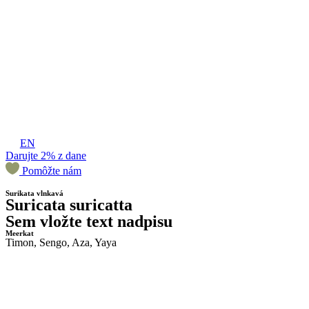
EN
Darujte 2% z dane
Pomôžte nám
Surikata vlnkavá
Suricata suricatta
Sem vložte text nadpisu
Meerkat
Timon, Sengo, Aza, Yaya