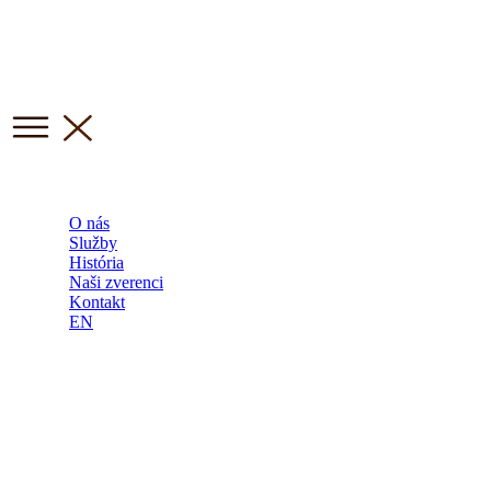
O nás
Služby
História
Naši zverenci
Kontakt
EN